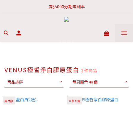
新會員現折$100購物金
滿$5000分期零利率
新會員現折$100購物金
VENUS極皙淨白膠原蛋白
2 件商品
商品排序
每頁顯示 48 個
買2送1
全新升級