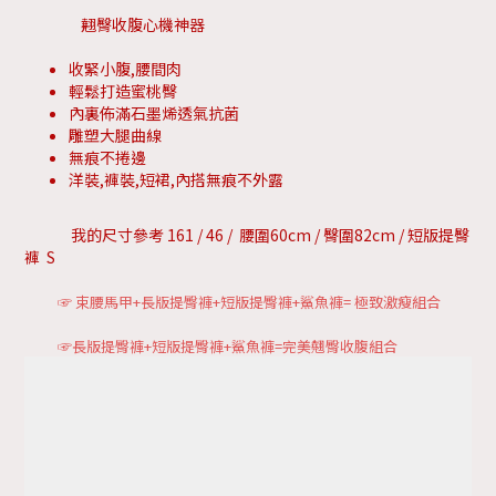
翹臀收腹心機神器
收緊小腹,腰間肉
輕鬆打造蜜桃臀
內裏佈滿石墨烯透氣抗菌
雕塑大腿曲線
無痕不捲邊
洋裝,褲裝,短裙,內搭無痕不外露
我的尺寸參考 161 / 46 / 腰圍60cm / 臀圍82cm / 短版提臀
褲 S
☞ 束腰馬甲+長版提臀褲+短版提臀褲+鯊魚褲= 極致激瘦組合
☞長版提臀褲+短版提臀褲+鯊魚褲=完美翹臀收腹組合