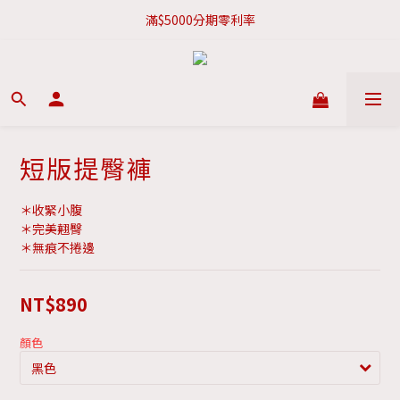
新會員現折$100購物金
滿$5000分期零利率
新會員現折$100購物金
短版提臀褲
＊收緊小腹
＊完美翹臀
＊無痕不捲邊
NT$890
顏色