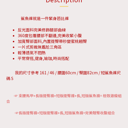
鯊魚褲就是一件緊身芭比褲
反光面料完美修飾腿部曲線
360度包覆腰部不翻邊,完美收緊小腹
加寬臀部面料,內置提臀帶秒變蜜桃翹臀
一片式剪裁無尷尬三角區
輕薄透氣不悶熱
平常穿搭,健身,瑜珈,時尚搭配
我的尺寸參考 161 / 46 / 腰圍60cm / 臀圍82cm / 短鯊魚褲尺
碼 S
☞ 束腰馬甲+長版提臀褲+短版提臀褲+長,短版鯊魚褲= 極致激瘦組
合
☞長版提臀褲+短版提臀褲+
長,短版鯊魚褲
=完美翹臀收腹組合