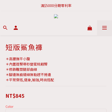
新會員現折$100購物金
新會員現折$100購物金
短版鯊魚褲
＊高腰撫平小腹
＊內置提臀帶秒變蜜桃翹臀
＊修飾雕塑腿部曲線
＊腳邊無痕縫線無勒趕不捲邊
＊平常穿搭,健身,瑜珈,時尚搭配
NT$845
Color