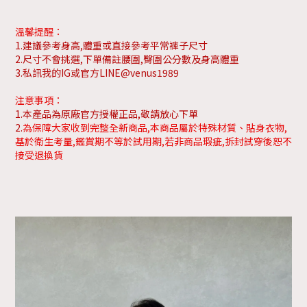
溫馨提醒：
1.建議參考身高,體重或直接參考平常褲子尺寸
2.尺寸不會挑選,下單備註腰圍,臀圍公分數及身高體重
3.私訊我的IG或官方LINE@venus1989
注意事項：
1.本產品為原廠官方授權正品,敬請放心下單
2.
為保障大家收到完整全新商品,本商品屬於特殊材質、貼身衣物,
基於衛生考量,鑑賞期不等於試用期,若非商品瑕疵,拆封試穿後恕不
接受退換貨